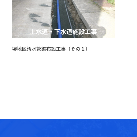
上水道・下水道施設工事
堺地区汚水管渠布設工事（その１）