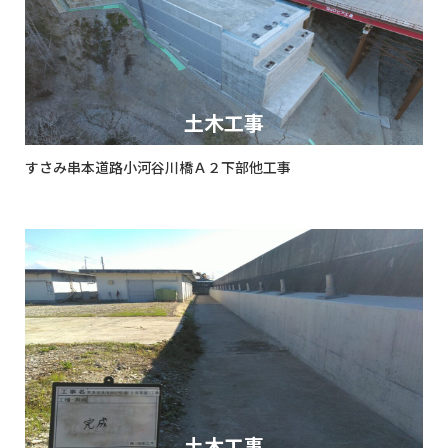
土木工事
すさみ串本道路小河谷川橋Ａ２下部他工事
土木工事