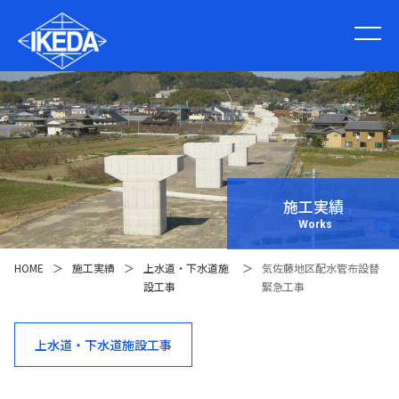
施工実績
Works
HOME
＞
施工実績
＞
上水道・下水道施
＞
気佐藤地区配水管布設替
設工事
緊急工事
上水道・下水道施設工事