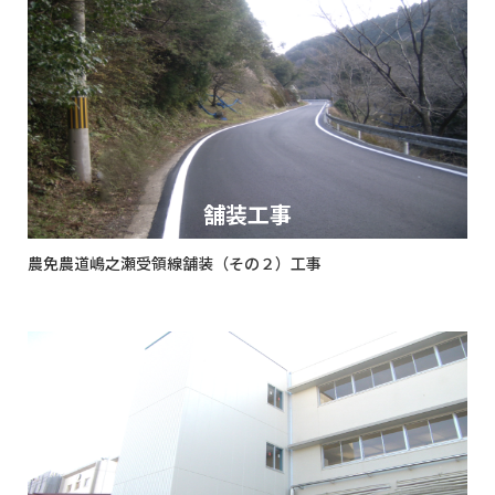
舗装工事
農免農道嶋之瀬受領線舗装（その２）工事