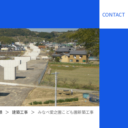
CONTACT
績
＞
建築工事
＞
みなべ愛之園こども園新築工事