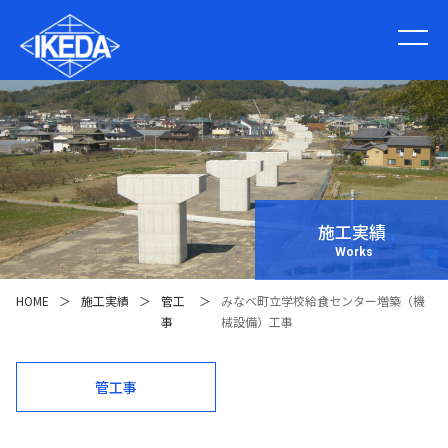
施工実績
Works
HOME
＞
施工実績
＞
管工
＞
みなべ町立学校給食センター増築（機
事
械設備）工事
管工事