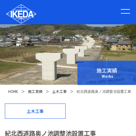
施工実績
Works
HOME
＞
施工実績
＞
土木工事
＞
紀北西道路奥ノ池調整池設置工事
土木工事
紀北西道路奥ノ池調整池設置工事