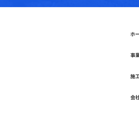
ホ
事
施
会