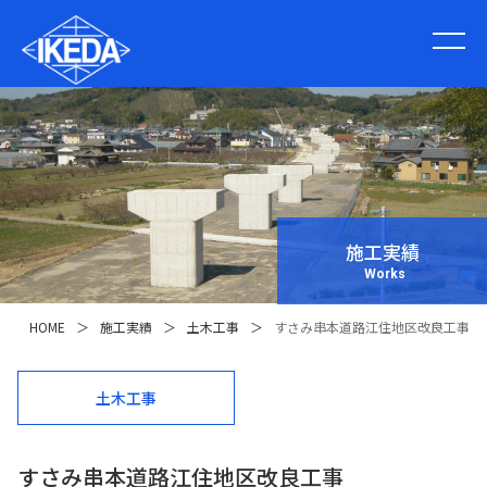
施工実績
Works
HOME
＞
施工実績
＞
土木工事
＞
すさみ串本道路江住地区改良工事
土木工事
すさみ串本道路江住地区改良工事