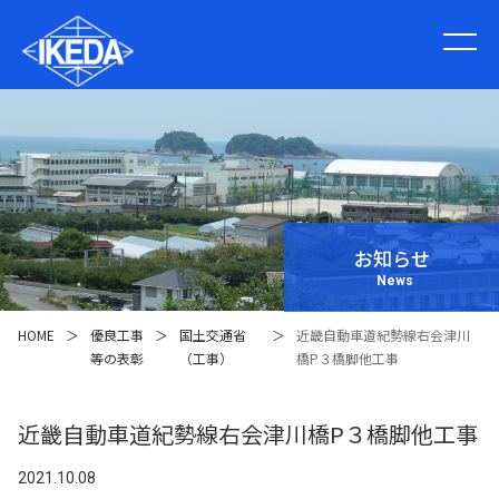
お知らせ
News
HOME
＞
優良工事
＞
国土交通省
＞
近畿自動車道紀勢線右会津川
等の表彰
（工事）
橋P３橋脚他工事
近畿自動車道紀勢線右会津川橋P３橋脚他工事
2021.10.08