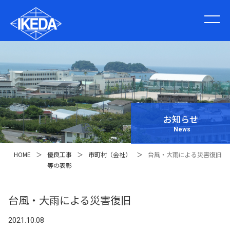
お知らせ
News
HOME
＞
優良工事
＞
市町村（会社）
＞
台風・大雨による災害復旧
等の表彰
台風・大雨による災害復旧
2021.10.08