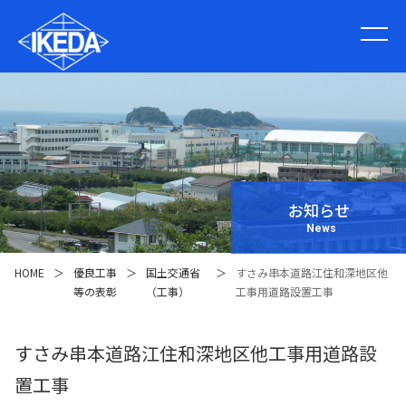
お知らせ
News
HOME
＞
優良工事
＞
国土交通省
＞
すさみ串本道路江住和深地区他
等の表彰
（工事）
工事用道路設置工事
すさみ串本道路江住和深地区他工事用道路設
置工事