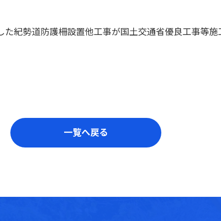
ました紀勢道防護柵設置他工事が国土交通省優良工事等施
一覧へ戻る